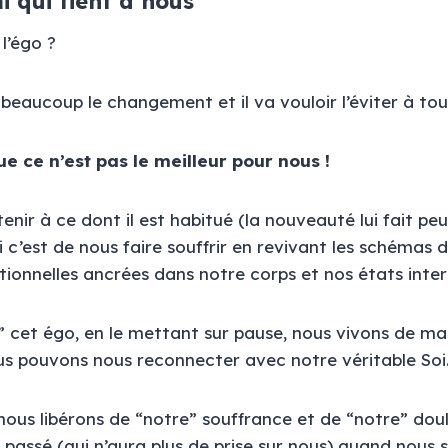
i qui tient à nous
l’égo ?
beaucoup le changement et il va vouloir l’éviter à tout
ue ce n’est pas le meilleur pour nous !
 tenir à ce dont il est habitué (la nouveauté lui fait pe
i c’est de nous faire souffrir en revivant les schémas 
tionnelles ancrées dans notre corps et nos états inte
e” cet égo, en le mettant sur pause, nous vivons de ma
s pouvons nous reconnecter avec notre véritable Soi
 nous libérons de “notre” souffrance et de “notre” dou
e passé (qui n’aura plus de prise sur nous) quand nou