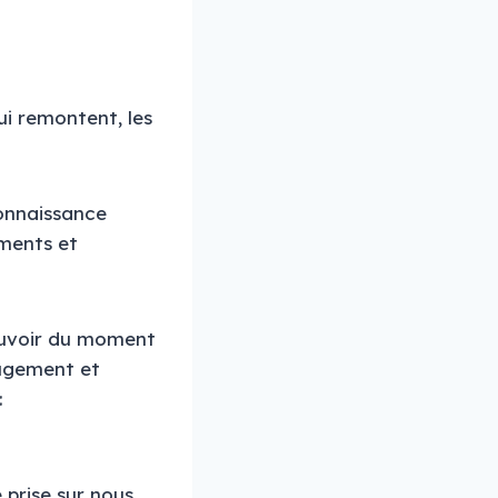
ui remontent, les
onnaissance
ments et
Pouvoir du moment
 jugement et
:
 prise sur nous