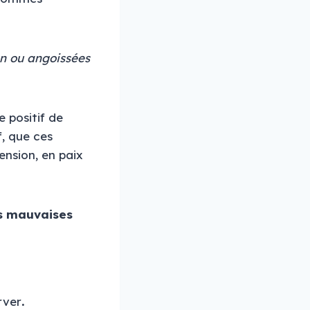
on ou angoissées
 positif de
f, que ces
ension, en paix
es mauvaises
rver
.