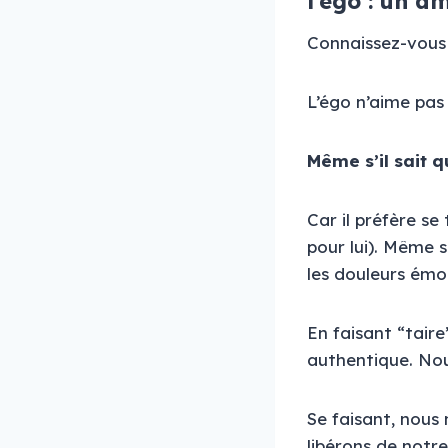
l’égo : un am
Connaissez-vous 
L’égo n’aime pas 
Même s’il sait q
Car il préfère se
pour lui). Même s
les douleurs émo
En faisant “tair
authentique. Nou
Se faisant, nous
libérons de notr