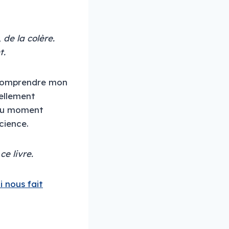
 de la colère.
t.
x comprendre mon
tellement
 du moment
science.
ce livre.
i nous fait