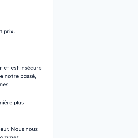
 prix.
ur et est insécure
de notre passé,
rnes.
nière plus
.
leur. Nous nous
s sommes